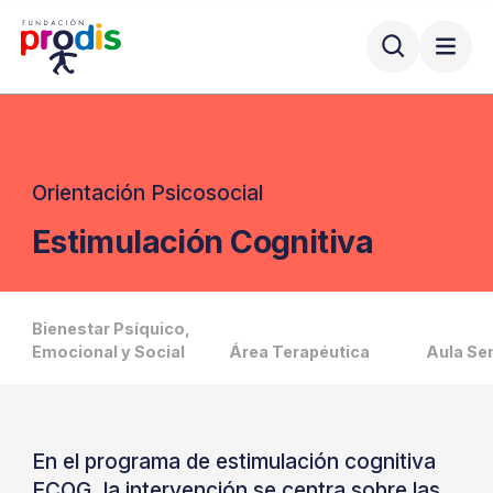
Orientación Psicosocial
Estimulación Cognitiva
Bienestar Psíquico,
Emocional y Social
Área Terapéutica
Aula Se
En el programa de estimulación cognitiva
ECOG, la intervención se centra sobre las