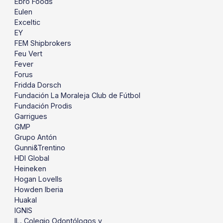
Ebro Foods
Eulen
Exceltic
EY
FEM Shipbrokers
Feu Vert
Fever
Forus
Fridda Dorsch
Fundación La Moraleja Club de Fútbol
Fundación Prodis
Garrigues
GMP
Grupo Antón
Gunni&Trentino
HDI Global
Heineken
Hogan Lovells
Howden Iberia
Huakal
IGNIS
IL. Colegio Odontólogos y