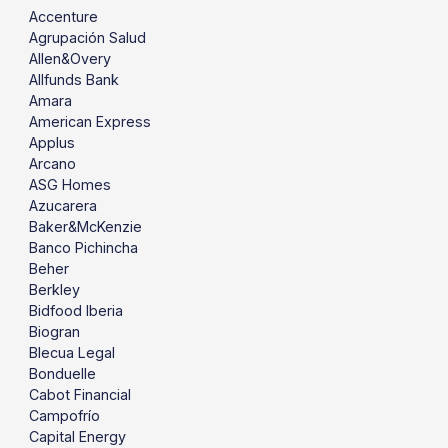
Accenture
Agrupación Salud
Allen&Overy
Allfunds Bank
Amara
American Express
Applus
Arcano
ASG Homes
Azucarera
Baker&McKenzie
Banco Pichincha
Beher
Berkley
Bidfood Iberia
Biogran
Blecua Legal
Bonduelle
Cabot Financial
Campofrío
Capital Energy