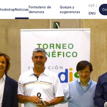
ESP
/
Formulario de
Quejas y
Prodishop
Noticias
Co
denuncia
sugerencias
ENG