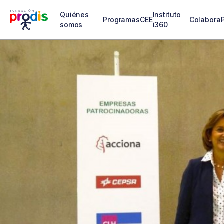
Quiénes
Instituto
Programas
CEE
Colabora
somos
i360