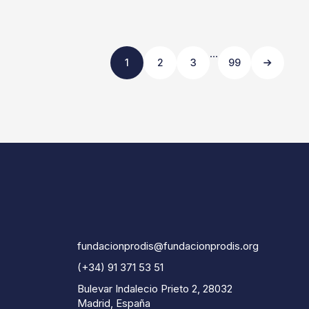
…
1
2
3
99
fundacionprodis@fundacionprodis.org
(+34) 91 371 53 51
Bulevar Indalecio Prieto 2, 28032
Madrid, España