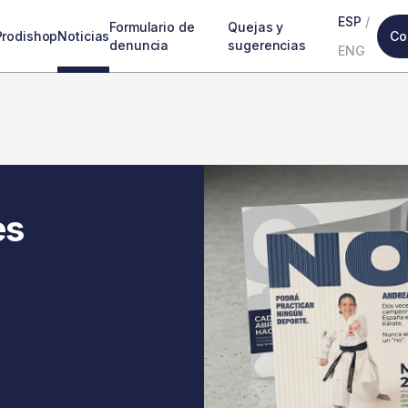
ESP
/
Formulario de
Quejas y
Prodishop
Noticias
Co
denuncia
sugerencias
ENG
es