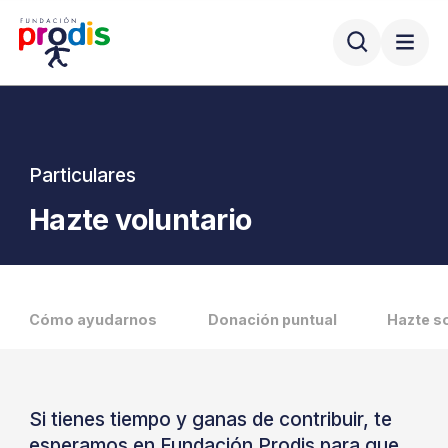
Particulares
Hazte voluntario
Cómo ayudarnos
Donación puntual
Hazte s
Si tienes tiempo y ganas de contribuir, te
esperamos en Fundación Prodis para que