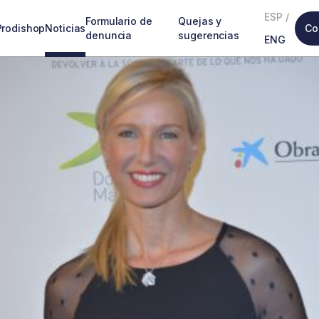
ESP
/
Formulario de
Quejas y
Prodishop
Noticias
Co
denuncia
sugerencias
ENG