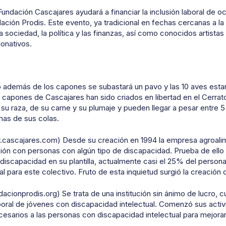
undación Cascajares ayudará a financiar la inclusión laboral de 
dación Prodis. Este evento, ya tradicional en fechas cercanas a 
 sociedad, la política y las finanzas, así como conocidos artista
onativos.
demás de los capones se subastará un pavo y las 10 aves estar
 capones de Cascajares han sido criados en libertad en el Cerrato
 su raza, de su carne y su plumaje y pueden llegar a pesar entre 
mas de sus colas.
ascajares.com) Desde su creación en 1994 la empresa agroalim
ión con personas con algún tipo de discapacidad. Prueba de ello 
discapacidad en su plantilla, actualmente casi el 25% del personal
l para este colectivo. Fruto de esta inquietud surgió la creación
cionprodis.org) Se trata de una institución sin ánimo de lucro, cu
laboral de jóvenes con discapacidad intelectual. Comenzó sus acti
sarios a las personas con discapacidad intelectual para mejorar 