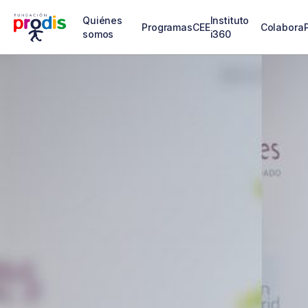
Quiénes
Instituto
Programas
CEE
Colabora
somos
i360