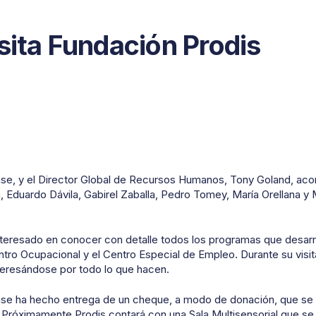
sita Fundación Prodis
ase, y el Director Global de Recursos Humanos, Tony Goland, a
 Eduardo Dávila, Gabirel Zaballa, Pedro Tomey, María Orellana y M
nteresado en conocer con detalle todos los programas que desarr
entro Ocupacional y el Centro Especial de Empleo. Durante su visit
teresándose por todo lo que hacen.
se ha hecho entrega de un cheque, a modo de donación, que se v
róximamente Prodis contará con una Sala Multisensorial que se va