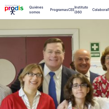
Quiénes
Instituto
Programas
CEE
Colabora
somos
i360