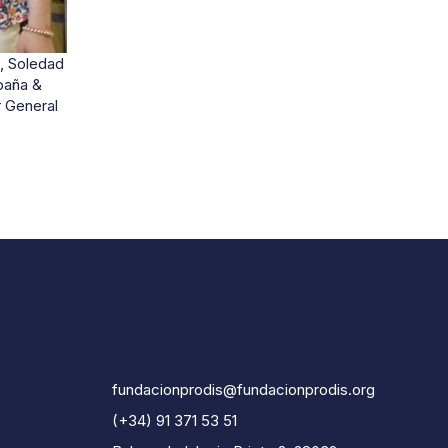
, Soledad
paña &
r General
fundacionprodis@fundacionprodis.org
(+34) 91 371 53 51