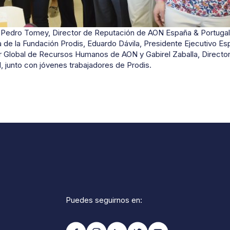
 Pedro Tomey, Director de Reputación de AON España & Portugal
 de la Fundación Prodis, Eduardo Dávila, Presidente Ejecutivo Es
or Global de Recursos Humanos de AON y Gabirel Zaballa, Directo
 junto con jóvenes trabajadores de Prodis.
Puedes seguirnos en: