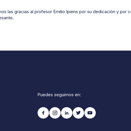
s las gracias al profesor Emilio Ipiens por su dedicación y por c
esante.
Puedes seguirnos en: