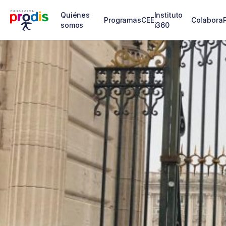
Quiénes
Instituto
Programas
CEE
Colabora
somos
i360