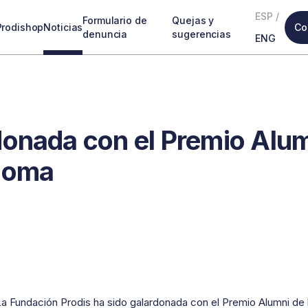
ESP
/
Formulario de
Quejas y
Prodishop
Noticias
Co
denuncia
sugerencias
ENG
donada con el Premio Alu
ónoma
a Fundación Prodis ha sido galardonada con el Premio Alumni de