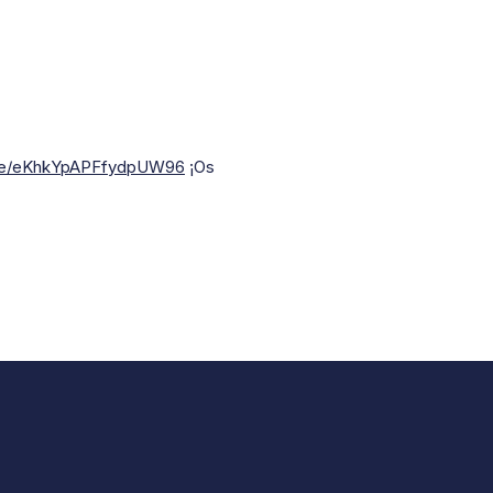
.gle/eKhkYpAPFfydpUW96
¡Os