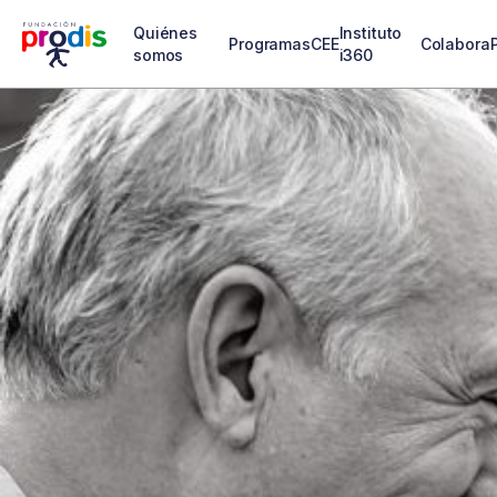
Quiénes
Instituto
Programas
CEE
Colabora
somos
i360