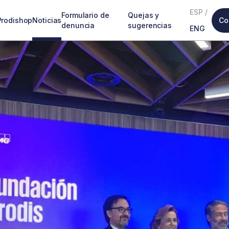
ESP
/
Formulario de
Quejas y
Prodishop
Noticias
Co
denuncia
sugerencias
ENG