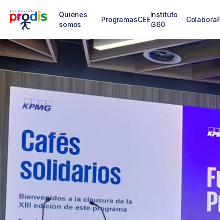
Quiénes
Instituto
Programas
CEE
Colabora
somos
i360