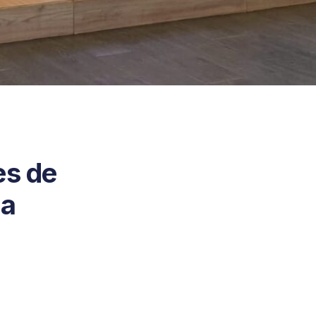
es de
ña