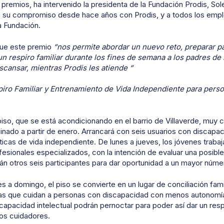
premios, ha intervenido la presidenta de la Fundación Prodis, So
su compromiso desde hace años con Prodis, y a todos los empl
a Fundación.
que este premio
“nos permite abordar un nuevo reto, preparar pa
un respiro familiar durante los fines de semana a los padres de
cansar, mientras Prodis les atiende “
iro Familiar y Entrenamiento de Vida Independiente para pers
piso, que se está acondicionando en el barrio de Villaverde, muy c
inado a partir de enero. Arrancará con seis usuarios con discapac
ticas de vida independiente. De lunes a jueves, los jóvenes traba
fesionales especializados, con la intención de evaluar una posibl
án otros seis participantes para dar oportunidad a un mayor núm
s a domingo, el piso se convierte en un lugar de conciliación fami
lias que cuidan a personas con discapacidad con menos autonom
pacidad intelectual podrán pernoctar para poder así dar un respir
los cuidadores.