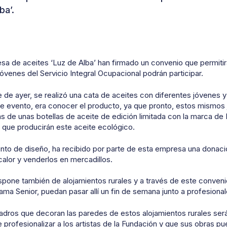
ba’.
sa de aceites ‘Luz de Alba’ han firmado un convenio que permitirá
jóvenes del Servicio Integral Ocupacional podrán participar.
de de ayer, se realizó una cata de aceites con diferentes jóvenes 
te evento, era conocer el producto, ya que pronto, estos mismos 
as de unas botellas de aceite de edición limitada con la marca de
’ que producirán este aceite ecológico.
to de diseño, ha recibido por parte de esta empresa una donac
calor y venderlos en mercadillos.
dispone también de alojamientos rurales y a través de este conveni
rama Senior, puedan pasar allí un fin de semana junto a profesiona
uadros que decoran las paredes de estos alojamientos rurales será
profesionalizar a los artistas de la Fundación y que sus obras 