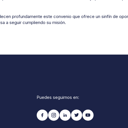
ecen profundamente este convenio que ofrece un sinfín de oport
lsa a seguir cumpliendo su misión.
Puedes seguirnos en: