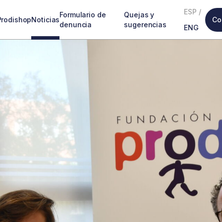
ESP
/
Formulario de
Quejas y
Prodishop
Noticias
Co
denuncia
sugerencias
ENG