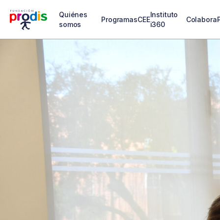
Quiénes
Instituto
Programas
CEE
Colabora
somos
i360