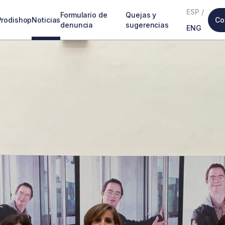
ESP
/
Formulario de
Quejas y
Prodishop
Noticias
Co
denuncia
sugerencias
ENG