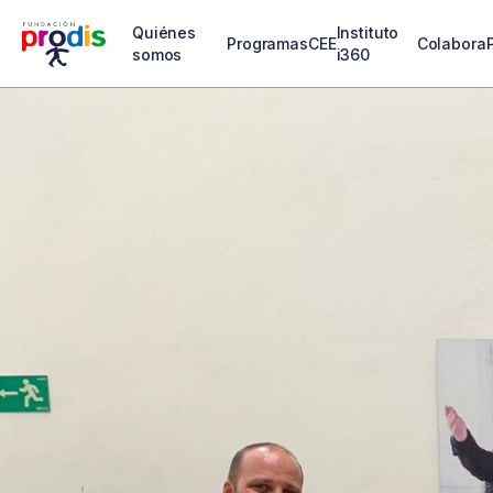
Quiénes
Instituto
Programas
CEE
Colabora
somos
i360