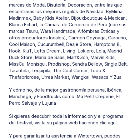
marcas de Moda, Bisutería, Decoración, entre las que
encontrarás los mejores regalos de Navidad: ByMima,
Madinmex, Baby Kids Atelier, Bijouxboutique & Mexican,
Blanca Echart, la Cámara de Comercio de Perú (con sus
marcas Tsuru, Wara Handmade, Alfómbras Étnicas y
otros productores locales), Carmen Goyoaga, Carocho,
Cool Maison, Cucurumbell, Deale Store, Hamptons 8,
Hook, KiuT, Letts Dream, Living, Lokiero, Lola, Madrid
Duck Store, Maria de Saas, Mart&Gon, Marvin Kids,
MissCu, Monisqui, Prodishop, Sandra Bellew, Single Belt,
Tarantela, Tequipila, The Cool Corner, Todo &
Thefabricrose, Urrea Market, Wangkai, Wasacs Y Zua
Y cómo no, de la mejor gastronomía peruana, Ibérica,
Manchega, y Foodtrucks como: Ma Petit Creperie, El
Perro Salvaje y Lujuria
Si quieres descubrir toda la información y el programa
del festival, visita su página web haciendo clic
aquí
.
Y para garantizar tu asistencia a Wintertown, puedes