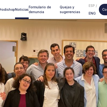
ESP
/
Formulario de
Quejas y
Prodishop
Noticias
Co
denuncia
sugerencias
ENG