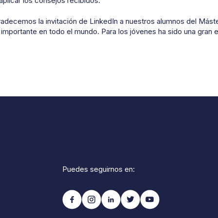
aplicar los consejos recibidos.
adecemos la invitación de LinkedIn a nuestros alumnos del Máste
importante en todo el mundo. Para los jóvenes ha sido una gran 
Puedes seguirnos en: