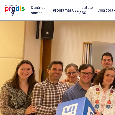
Quiénes
Instituto
Programas
CEE
Colabora
somos
i360