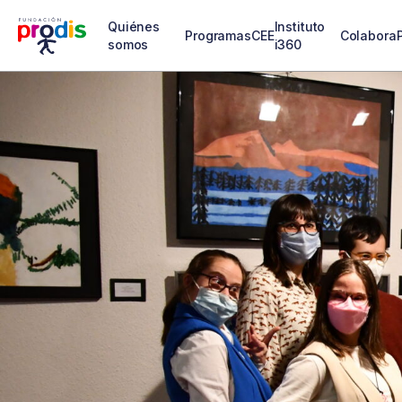
Quiénes
Instituto
Programas
CEE
Colabora
somos
i360