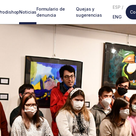
ESP
/
Formulario de
Quejas y
Prodishop
Noticias
Co
denuncia
sugerencias
ENG