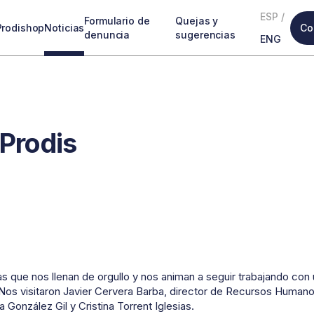
ESP
/
Formulario de
Quejas y
Prodishop
Noticias
Co
denuncia
sugerencias
ENG
 Prodis
s que nos llenan de orgullo y nos animan a seguir trabajando con 
 Nos visitaron Javier Cervera Barba, director de Recursos Humano
González Gil y Cristina Torrent Iglesias.