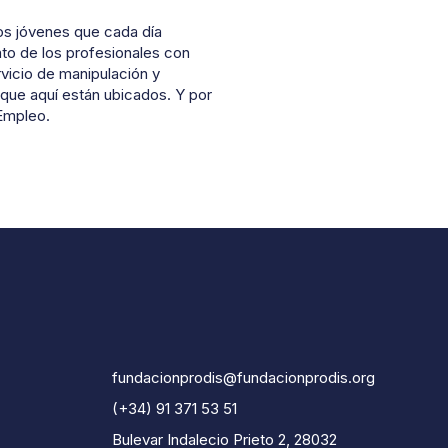
os jóvenes que cada día
ento de los profesionales con
rvicio de manipulación y
que aquí están ubicados. Y por
 Empleo.
fundacionprodis@fundacionprodis.org
(+34) 91 371 53 51
Bulevar Indalecio Prieto 2, 28032