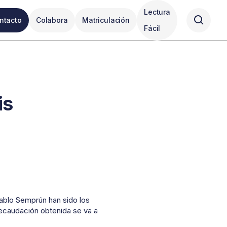
Lectura
ntacto
Colabora
Matriculación
Fácil
is
Pablo Semprún han sido los
ecaudación obtenida se va a