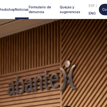
ESP
/
Formulario de
Quejas y
Prodishop
Noticias
Co
denuncia
sugerencias
ENG