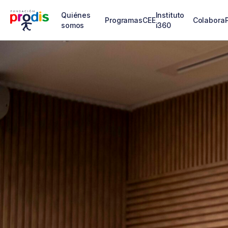
Quiénes
Instituto
Programas
CEE
Colabora
somos
i360