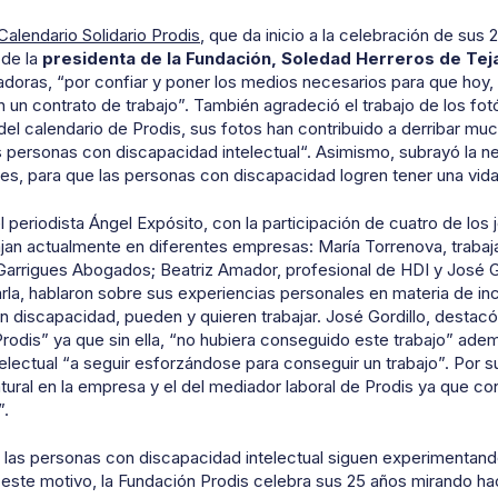
Calendario Solidario Prodis
, que da inicio a la celebración de sus 
 de la
presidenta de la Fundación, Soledad Herreros de Tej
adoras, “por confiar y poner los medios necesarios para que hoy
n un contrato de trabajo”. También agradeció el trabajo de los fot
del calendario de Prodis, sus fotos han contribuido a derribar muc
as personas con discapacidad intelectual“. Asimismo, subrayó la 
eles, para que las personas con discapacidad logren tener una vida
l periodista Ángel Expósito,
con la participación de
cuatro de los
bajan actualmente en diferentes empresas: María Torrenova, trabaj
arrigues Abogados; Beatriz Amador, profesional de HDI y José 
rla, hablaron
sobre sus experiencias personales en materia de inc
n discapacidad, pueden y quieren trabajar. José Gordillo, destacó 
rodis” ya que sin ella, “no hubiera conseguido este trabajo” ade
lectual “a seguir esforzándose para conseguir un trabajo”. Por s
natural en la empresa y el del mediador laboral de Prodis ya que 
”.
e las personas con
d
iscapacidad
i
ntelectual siguen experimentand
 este motivo, la Fundación Prodis celebra sus 25 años mirando hac