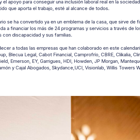
l apoyo para conseguir una inclusión laboral real en la sociedad, 
tido que aporta el trabajo, esté al alcance de todos.
io se ha convertido ya en un emblema de la casa, que sirve de fin
ada a financiar los más de 24 programas y servicios a través de lo
as con
discapacidad
y sus familias.
cer a todas las empresas que han colaborado en este calendario
p, Blecua Legal, Cabot Financial, Camprofrío, CBRE, Clikalia, Cl
ld, Emerson, EY, Garrigues, HDI, Howden, JP Morgan, Manteque
Ramón y Cajal Abogados, Skydance,UCI, Visionlab, Willis Towers