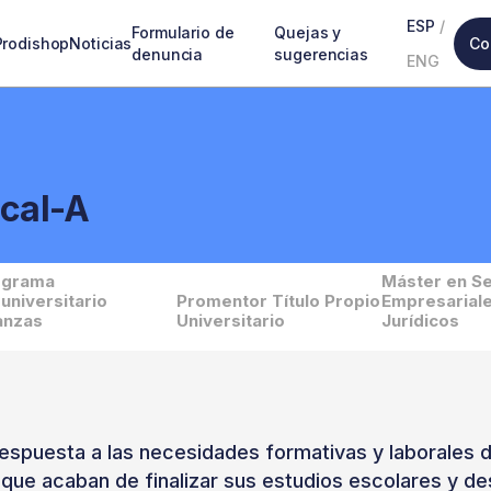
ESP
/
Formulario de
Quejas y
Prodishop
Noticias
Co
denuncia
sugerencias
ENG
scal-A
ograma
Máster en Se
universitario
Promentor Título Propio
Empresariale
anzas
Universitario
Jurídicos
espuesta a las necesidades formativas y laborales 
 que acaban de finalizar sus estudios escolares y d