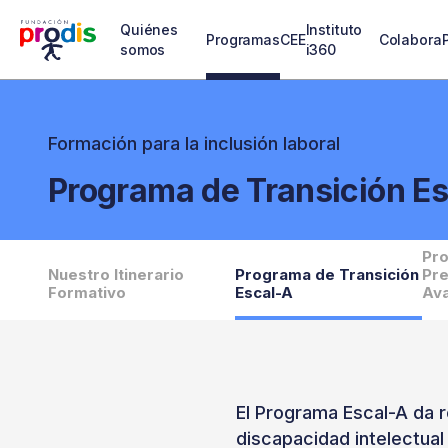
Quiénes
Instituto
Programas
CEE
Colabora
somos
i360
Formación para la inclusión laboral
Programa de Transición E
Pr
Nuestro Itinerario
Programa de Transición
Pre
Formativo
Escal-A
Av
El Programa Escal-A da r
discapacidad intelectual