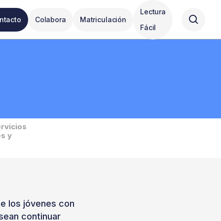
Lectura
ntacto
Colabora
Matriculación
Fácil
rvicios
s y
de los jóvenes con
esean continuar