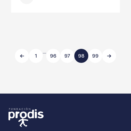
…
1
96
97
98
99